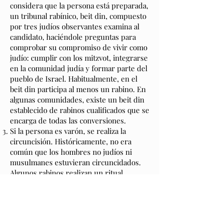
considera que la persona está preparada,
un tribunal rabínico, beit din, compuesto
por tres judíos observantes examina al
candidato, haciéndole preguntas para
comprobar su compromiso de vivir como
judío: cumplir con los mitzvot, integrarse
en la comunidad judía y formar parte del
pueblo de Israel. Habitualmente, en el
beit din participa al menos un rabino. En
algunas comunidades, existe un beit din
establecido de rabinos cualificados que se
encarga de todas las conversiones.
Si la persona es varón, se realiza la
circuncisión. Históricamente, no era
común que los hombres no judíos ni
musulmanes estuvieran circuncidados.
Algunos rabinos realizan un ritual
adicional para dar un significado religioso
judío a una circuncisión médica previa.
Este ritual, llamado hatafat dam brit,
derramamiento de la sangre del pacto,