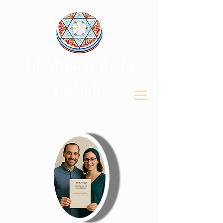
El Museo de la
Cábala