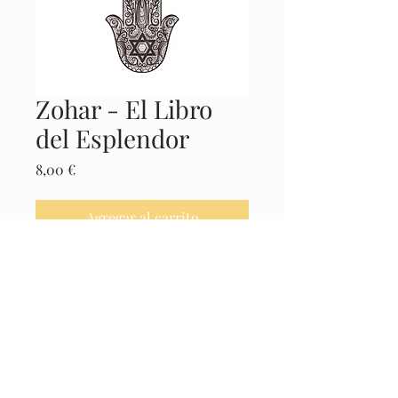
Zohar - El Libro
del Esplendor
Precio
8,00 €
Agregar al carrito
Realizar compra
Castellano. Completo
© 2025 El Museo de la Cábala -
Políticas
Legales