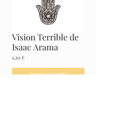
Vision Terrible de
Isaac Arama
Precio
1,20 €
Agregar al carrito
Realizar compra
Castellano
© 2025 El Museo de la Cábala -
Políticas
Legales