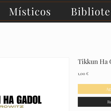
Místicos
Bibliot
Tikkun Ha 
Precio
1,00 €
Ag
R