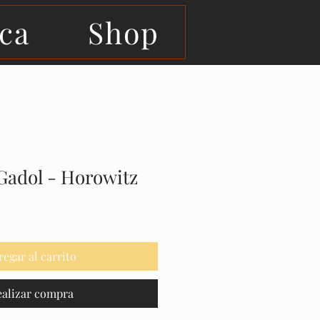
eca
Shop
Gadol - Horowitz
regar al carrito
ealizar compra