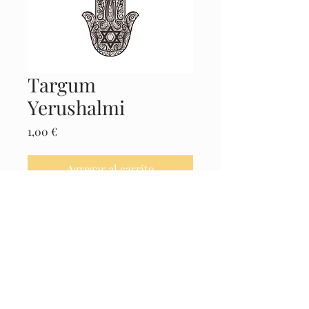
Targum
Yerushalmi
Precio
1,00 €
Agregar al carrito
Realizar compra
Castellano
© 2025 El Museo de la Cábala -
Políticas
Legales