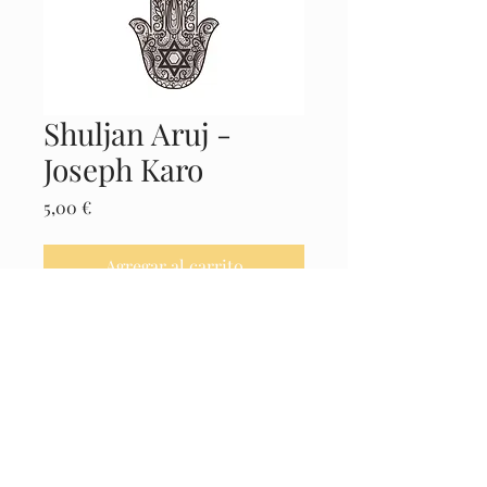
Shuljan Aruj -
Joseph Karo
Precio
5,00 €
Agregar al carrito
Realizar compra
Castellano
© 2025 El Museo de la Cábala -
Políticas
Legales