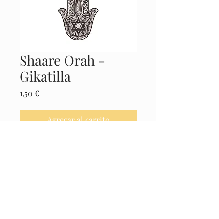
Shaare Orah -
Gikatilla
Precio
1,50 €
Agregar al carrito
Realizar compra
Castellano
© 2025 El Museo de la Cábala -
Políticas
Legales