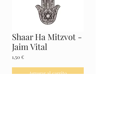
Shaar Ha Mitzvot -
Jaim Vital
Precio
1,50 €
Agregar al carrito
Realizar compra
Castellano
© 2025 El Museo de la Cábala -
Políticas
Legales