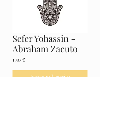
Sefer Yohassin -
Abraham Zacuto
Precio
1,50 €
Agregar al carrito
Realizar compra
Castellano
© 2025 El Museo de la Cábala -
Políticas
Legales