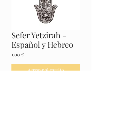
Sefer Yetzirah -
Español y Hebreo
Precio
1,00 €
Agregar al carrito
Realizar compra
Castellano / Hebreo
© 2025 El Museo de la Cábala -
Políticas
Legales