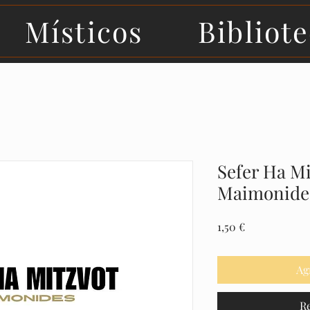
Místicos
Bibliot
Sefer Ha Mi
Maimonide
Precio
1,50 €
Ag
R