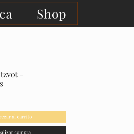
eca
Shop
tzvot -
s
regar al carrito
ealizar compra