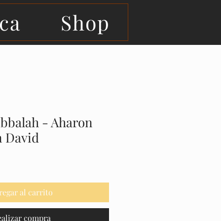
eca
Shop
abbalah - Aharon
n David
regar al carrito
ealizar compra