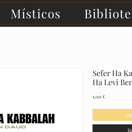
Místicos
Bibliot
Sefer Ha K
Ha Levi Be
Precio
1,00 €
Ag
R