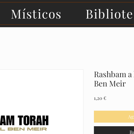
Místicos
Bibliot
Rashbam a 
Ben Meir
Precio
1,20 €
Ag
R