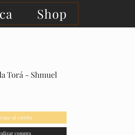
eca
Shop
la Torá - Shmuel
regar al carrito
ealizar compra