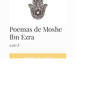
Poemas de Moshe
Ibn Ezra
Precio
1,00 €
Agregar al carrito
Realizar compra
Castellano
© 2025 El Museo de la Cábala -
Políticas
Legales