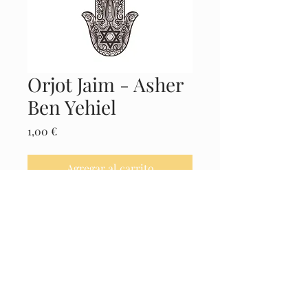
Orjot Jaim - Asher
Ben Yehiel
Precio
1,00 €
Agregar al carrito
Realizar compra
Castellano
© 2025 El Museo de la Cábala -
Políticas
Legales