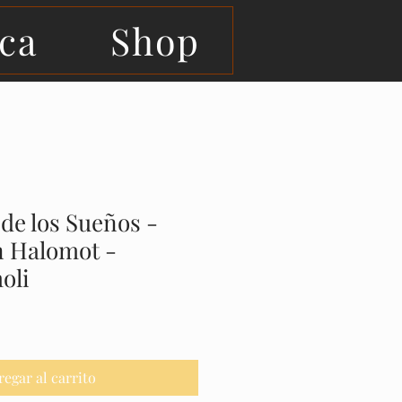
eca
Shop
 de los Sueños -
n Halomot -
oli
regar al carrito