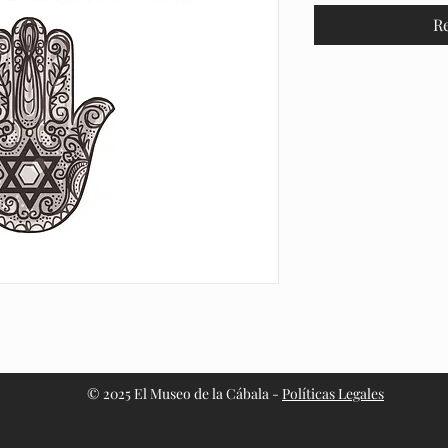
R
© 2025 El Museo de la Cábala -
Políticas Legales