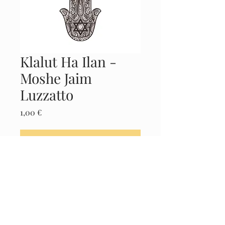
Klalut Ha Ilan -
Moshe Jaim
Luzzatto
Precio
1,00 €
Agregar al carrito
Realizar compra
Castellano aramaico