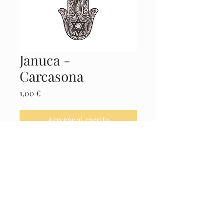
Januca -
Carcasona
Precio
1,00 €
Agregar al carrito
Realizar compra
Castellano
© 2025 El Museo de la Cábala -
Políticas
Legales