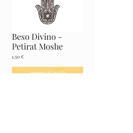
Beso Divino -
Petirat Moshe
Precio
1,50 €
Agregar al carrito
Realizar compra
Castellano
© 2025 El Museo de la Cábala -
Políticas
Legales